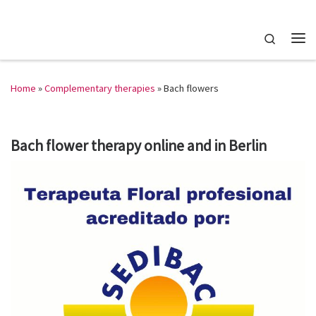
Skip to content
Search
Me
Home
»
Complementary therapies
»
Bach flowers
Bach flower therapy online and in Berlin