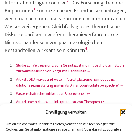
2
Information tragen könnten
. Das Forschungsfeld der
3
Biophotonen
könnte zu neuen Erkentnissen beitragen,
wenn man annimmt, dass Photonen Information an das
Wasser weitergeben. Gleichfalls gibt es theoretische
Diskurse darüber, inwiefern Therapieverfahren trotz
Nichtvorhandensein von pharmakologischen
4
Bestandteilen wirksam sein könnten
.
Studie zur Verbesserung vom Gemütszustand mit Bachblüten
;
Studie
zur Verminderung von Angst mit Bachblüten
↩︎
Artikel „DNA waves and water“
;
Artikel „Extreme homeopathic
dilutions retain starting materials: A nanoparticulate perspective“
↩︎
Wissenschaftlicher Artikel über Biophotonen
↩︎
Artikel über nicht lokale Interpretation von Therapien
↩︎
Einwilligung verwalten
Back to About me
Um dir ein optimales Erlebnis zu bieten, verwenden wir Technologien wie
Cookies, um Geräteinformationen zu speichern und/oder darauf zuzugreifen.