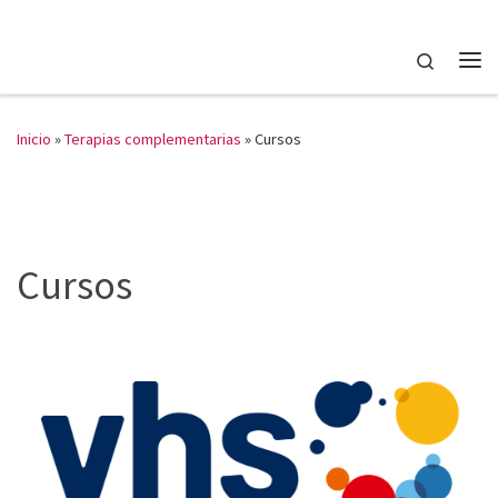
Saltar al contenido
Search
Me
Inicio
»
Terapias complementarias
»
Cursos
Cursos