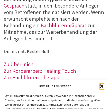
Gespräch
statt, in dem besondere Anliegen
vom Betroffenen thematisiert werden. Wenn
erwünscht empfehle ich nach der
Behandlung ein
Bachblütenpräparat
zur
Mitnahme, das zur Weiterbehandlung der
Anliegen bestimmt ist.
Dr. rer. nat. Kester Bull
Zu Über mich
Zur Körperarbeit: Healing Touch
Zur Bachblüten-Therapie
Preise, Buchung und Adresse
Einwilligung verwalten
Um dir ein optimales Erlebnis zu bieten, verwenden wir Technologien wie
Cookies, um Geräteinformationen zu speichern und/oder darauf zuzugreifen.
http://www.koerperarbeit.info
Wenn du diesen Technologien zustimmst, können wir Daten wie das
Surfverhalten oder eindeutige IDs auf dieser Website verarbeiten. Wenn du deine